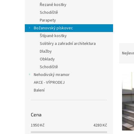
n
Řezané kostky
e
Schodiště
l
Parapety
Božanovský pískovec
Štípané kostky
Solitéry a zahradní architektura
Ř
Dlažby
a
Nejlev
z
Obklady
e
Schodiště
V
n
Nehodivský mramor
ý
í
AKCE - VÝPRODEJ
p
p
Balení
i
r
s
o
p
d
r
u
Cena
o
k
d
t
1950
Kč
4280
Kč
u
ů