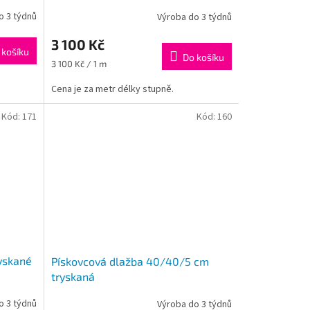
o 3 týdnů
Výroba do 3 týdnů
3 100 Kč
 košíku
Do košíku
Měrná
3 100 Kč / 1 m
cena:
Cena je za metr délky stupně.
Kód:
171
Kód:
160
ryskané
Pískovcová dlažba 40/40/5 cm
tryskaná
o 3 týdnů
Výroba do 3 týdnů