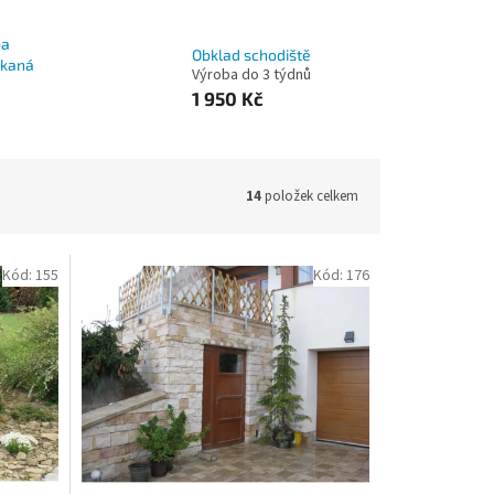
ba
Obklad schodiště
skaná
Výroba do 3 týdnů
ů
1 950 Kč
14
položek celkem
Kód:
155
Kód:
176