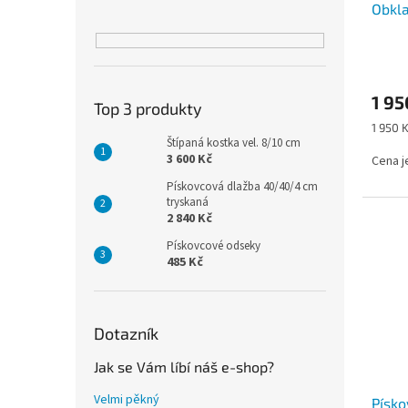
Obkla
k
t
ů
1 95
Top 3 produkty
Měrná
1 950 K
cena:
Štípaná kostka vel. 8/10 cm
3 600 Kč
Cena j
Pískovcová dlažba 40/40/4 cm
tryskaná
2 840 Kč
Pískovcové odseky
485 Kč
Dotazník
Jak se Vám líbí náš e-shop?
Velmi pěkný
Písk