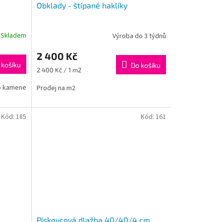
Obklady - štípané haklíky
Skladem
Výroba do 3 týdnů
2 400 Kč
 košíku
Do košíku
Měrná
2 400 Kč / 1 m2
cena:
o kamene
Prodej na m2
Kód:
185
Kód:
161
Pískovcová dlažba 40/40/4 cm