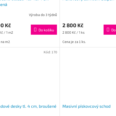
šená
Výroba do 3 týdnů
00 Kč
2 800 Kč
Do košíku
Do
Měrná
Kč / 1 m2
2 800 Kč / 1 ks
cena:
 na m2
Cena je za 1 ks.
Kód:
170
dové desky tl. 4 cm, broušené
Masivní pískovcový schod