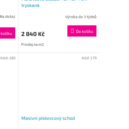
tryskaná
Na dotaz
Výroba do 3 týdnů
Do košíku
2 840 Kč
 košíku
Prodej na m2
Kód:
180
Kód:
179
Masivní pískovcový schod