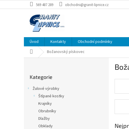
Přejít
569 487 289
obchodni@granit-lipnice.cz
na
obsah
Úvod
Kontakty
Obchodní podmínky
Domů
Božanovský pískovec
P
Bož
o
Přeskočit
s
Kategorie
kategorie
t
r
Žulové výrobky
a
Štípané kostky
n
Krajníky
n
í
Obrubníky
p
Dlažby
a
Nejpr
Obklady