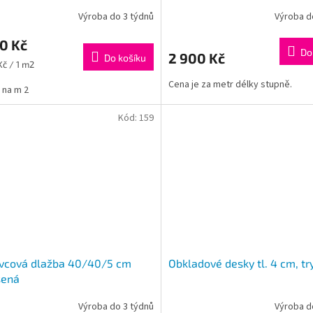
Výroba do 3 týdnů
Výroba d
0 Kč
Do
2 900 Kč
Do košíku
Kč / 1 m2
Cena je za metr délky stupně.
 na m 2
Kód:
159
ovcová dlažba 40/40/5 cm
Obkladové desky tl. 4 cm, t
šená
Výroba do 3 týdnů
Výroba d