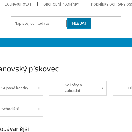
JAK NAKUPOVAT
OBCHODNÍ PODMÍNKY
PODMÍNKY OCHRANY OS
HLEDAT
anovský pískovec
Solitéry a
Štípané kostky
D
zahradní
architektura
Schodiště
odávanější