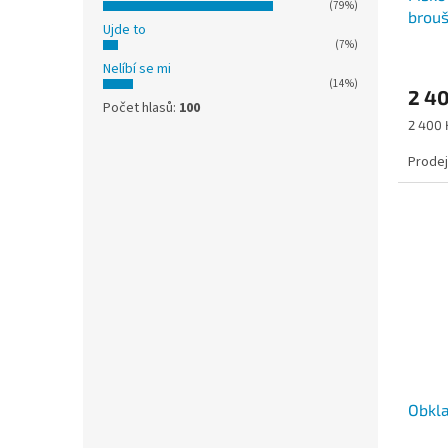
(79%)
brou
Ujde to
(7%)
Nelíbí se mi
(14%)
2 4
Počet hlasů:
100
Měrná
2 400 
cena:
Prodej
Obkla