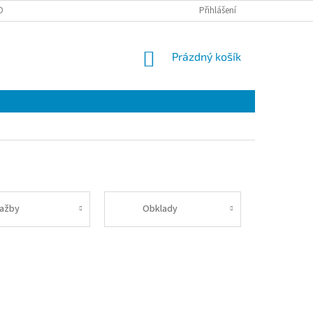
OBNÍCH ÚDAJŮ
Přihlášení
NÁKUPNÍ
Prázdný košík
KOŠÍK
lažby
Obklady