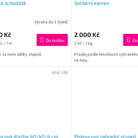
d schodiště
Solitérní kámen
Výroba do 3 týdnů
0 Kč
2 000 Kč
Do košíku
Do
Měrná
č / 1 m
2 Kč / 1 kg
cena:
e za metr délky stupně.
Prodej podle hmotnosti vybranéh
na tuny.
Kód:
158
ovcová dlažba 40/40/4 cm
Pískovcový zahradní stupeň