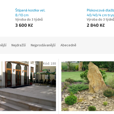
Štípaná kostka vel.
Pískovcová dlaž
8/10 cm
40/40/4 cm try
Výroba do 3 týdnů
Výroba do 3 týdn
3 600 Kč
2 840 Kč
nější
Nejdražší
Nejprodávanější
Abecedně
Kód:
188