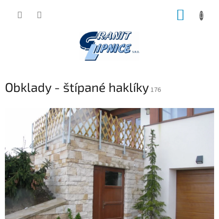
Přejít
NÁKUP
na
obsah
KOŠÍK
Obklady - štípané haklíky
176