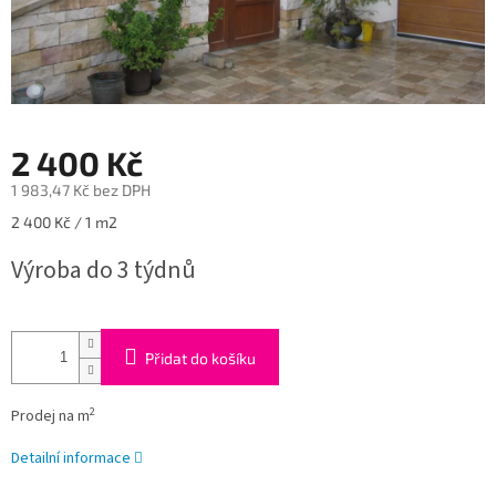
2 400 Kč
1 983,47 Kč bez DPH
Měrná
2 400 Kč / 1 m2
cena:
Výroba do 3 týdnů
Přidat do košíku
2
Prodej na m
Detailní informace