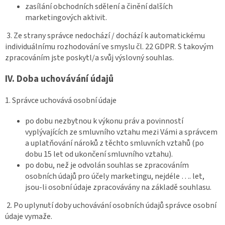
zasílání obchodních sdělení a činění dalších
marketingových aktivit.
3. Ze strany správce nedochází / dochází k automatickému
individuálnímu rozhodování ve smyslu čl. 22 GDPR. S takovým
zpracováním jste poskytl/a svůj výslovný souhlas.
IV.
Doba uchovávání údajů
1. Správce uchovává osobní údaje
po dobu nezbytnou k výkonu práv a povinností
vyplývajících ze smluvního vztahu mezi Vámi a správcem
a uplatňování nároků z těchto smluvních vztahů (po
dobu 15 let od ukončení smluvního vztahu).
po dobu, než je odvolán souhlas se zpracováním
osobních údajů pro účely marketingu, nejdéle …. let,
jsou-li osobní údaje zpracovávány na základě souhlasu.
2. Po uplynutí doby uchovávání osobních údajů správce osobní
údaje vymaže.