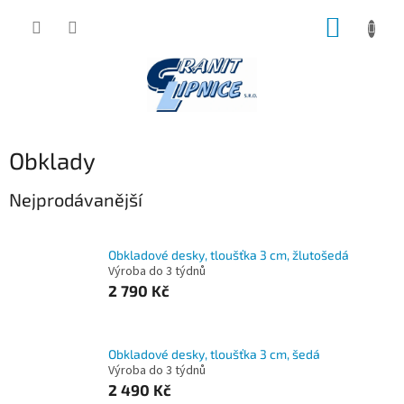
Přejít
NÁKUP
na
obsah
KOŠÍK
Obklady
Nejprodávanější
Obkladové desky, tloušťka 3 cm, žlutošedá
Výroba do 3 týdnů
2 790 Kč
Obkladové desky, tloušťka 3 cm, šedá
Výroba do 3 týdnů
2 490 Kč