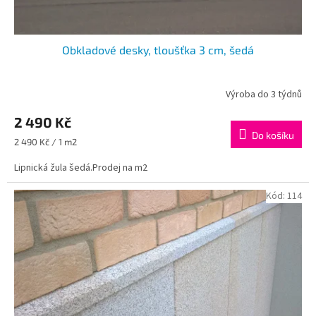
ů
Obkladové desky, tloušťka 3 cm, šedá
Výroba do 3 týdnů
2 490 Kč
Do košíku
Měrná
2 490 Kč / 1 m2
cena:
Lipnická žula šedá.Prodej na m2
Kód:
114