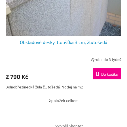
Obkladové desky, tloušťka 3 cm, žlutošedá
Výroba do 3 týdnů
Do košíku
2 790 Kč
Dolnobřezinecká žula žlutošedá.Prodej na m2
2
položek celkem
O
v
l
Z
á
á
d
Vytvořil Shoptet