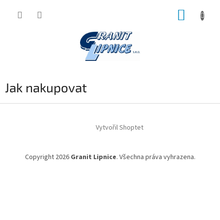
Přejít
NÁKUP
na
obsah
KOŠÍK
Jak nakupovat
Z
á
Vytvořil Shoptet
p
a
t
Copyright 2026
Granit Lipnice
. Všechna práva vyhrazena.
í