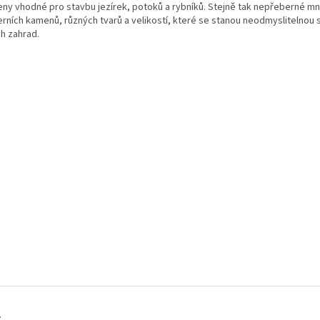
ny vhodné pro stavbu jezírek, potoků a rybníků. Stejně tak nepřeberné mn
terních kamenů, různých tvarů a velikostí, které se stanou neodmyslitelnou 
ch zahrad.
.