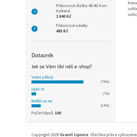
Kame
Pískovcová dlažba 40/40/4 cm
soli
tryskaná
vaši
2 840 Kč
Pískovcové odseky
485 Kč
Dotazník
Jak se Vám líbí náš e-shop?
Velmi pěkný
(79%)
Ujde to
(7%)
Nelíbí se mi
(14%)
Počet hlasů:
100
Z
á
Copyright 2026
Granit Lipnice
. Všechna práva vyhrazena