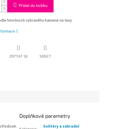
Přidat do košíku
odle hmotnosti vybraného kamene na tuny.
informace
ZEPTAT SE
SDÍLET
Doplňkové parametry
středisek.
Solitéry a zahradní
Kategorie
: