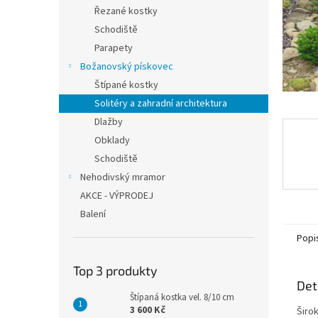
n
Řezané kostky
e
Schodiště
l
Parapety
Božanovský pískovec
Štípané kostky
Solitéry a zahradní architektura
Dlažby
Obklady
Schodiště
Nehodivský mramor
AKCE - VÝPRODEJ
Balení
Popi
Top 3 produkty
Det
Štípaná kostka vel. 8/10 cm
3 600 Kč
Širo