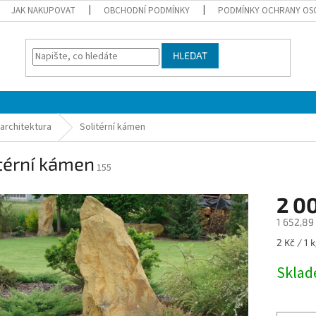
JAK NAKUPOVAT
OBCHODNÍ PODMÍNKY
PODMÍNKY OCHRANY OS
HLEDAT
 architektura
Solitérní kámen
térní kámen
155
2 0
1 652,89
Měrná
2 Kč / 1 
cena:
Skla