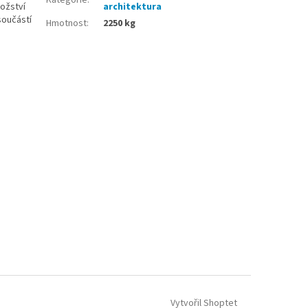
ožství
architektura
součástí
Hmotnost
:
2250 kg
Vytvořil Shoptet