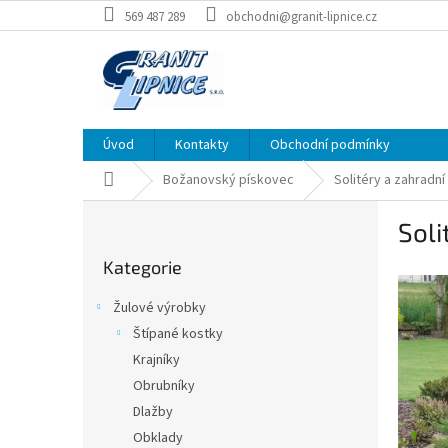
Přejít
569 487 289
obchodni@granit-lipnice.cz
na
obsah
Úvod
Kontakty
Obchodní podmínky
Domů
Božanovský pískovec
Solitéry a zahradní
P
Soli
o
Přeskočit
s
Kategorie
kategorie
t
r
Žulové výrobky
a
Štípané kostky
n
Krajníky
n
í
Obrubníky
p
Dlažby
a
Obklady