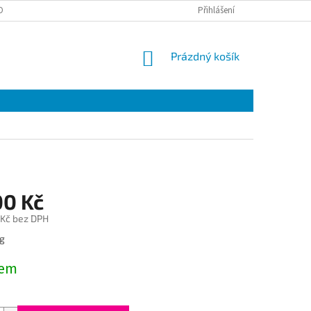
OBNÍCH ÚDAJŮ
Přihlášení
NÁKUPNÍ
Prázdný košík
KOŠÍK
00 Kč
 Kč bez DPH
kg
dem