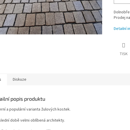
Dolnobřez
Prodej n
Detailní 
TISK
s
Diskuze
ailní popis produktu
rní a populární varianta žulových kostek.
slední době velmi oblíbená architekty.