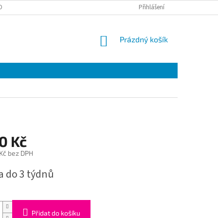
OBNÍCH ÚDAJŮ
Přihlášení
NÁKUPNÍ
Prázdný košík
KOŠÍK
0 Kč
 Kč bez DPH
a do 3 týdnů
Přidat do košíku