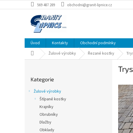
Přejít
569 487 289
obchodni@granit-lipnice.cz
na
obsah
Úvod
Kontakty
Obchodní podmínky
Domů
Žulové výrobky
Řezané kostky
Try
P
Try
o
Přeskočit
s
Kategorie
kategorie
t
r
Žulové výrobky
a
Štípané kostky
n
Krajníky
n
í
Obrubníky
p
Dlažby
a
Obklady