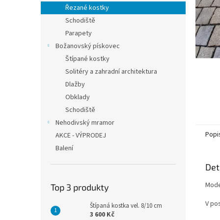
n
Řezané kostky
e
Schodiště
l
Parapety
Božanovský pískovec
Štípané kostky
Solitéry a zahradní architektura
Dlažby
Obklady
Schodiště
Nehodivský mramor
Popi
AKCE - VÝPRODEJ
Balení
Det
Mode
Top 3 produkty
V po
Štípaná kostka vel. 8/10 cm
3 600 Kč