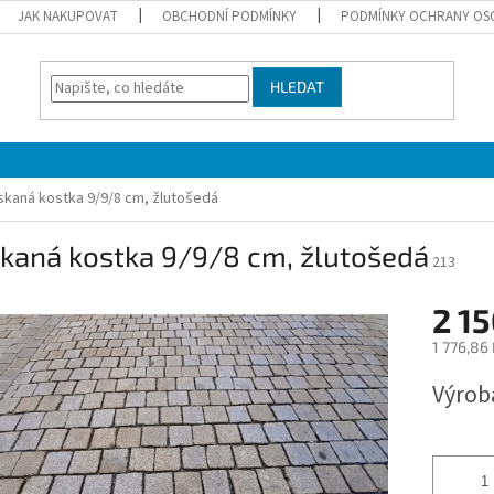
JAK NAKUPOVAT
OBCHODNÍ PODMÍNKY
PODMÍNKY OCHRANY OS
HLEDAT
skaná kostka 9/9/8 cm, žlutošedá
skaná kostka 9/9/8 cm, žlutošedá
213
2 15
1 776,86
Měrná
Výrob
cena: