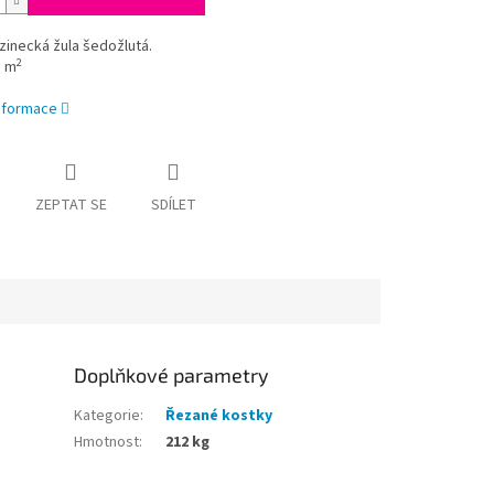
inecká žula šedožlutá.
2
a m
informace
ZEPTAT SE
SDÍLET
Doplňkové parametry
Kategorie
:
Řezané kostky
Hmotnost
:
212 kg