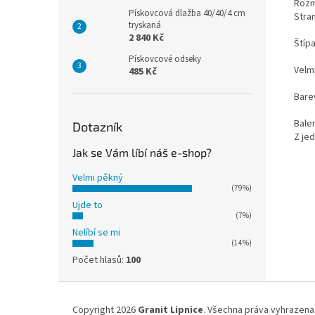
Rozm
Pískovcová dlažba 40/40/4 cm
Stran
tryskaná
2 840 Kč
Štípa
Pískovcové odseky
Velmi
485 Kč
Bare
Bale
Dotazník
Z jed
Jak se Vám líbí náš e-shop?
Velmi pěkný
(79%)
Ujde to
(7%)
Nelíbí se mi
(14%)
Počet hlasů:
100
Z
á
Copyright 2026
Granit Lipnice
. Všechna práva vyhrazena