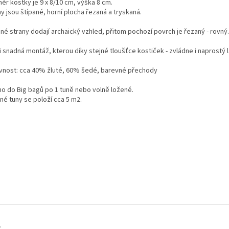
ěr kostky je 9 x 8/10 cm, výška 8 cm.
y jsou štípané, horní plocha řezaná a tryskaná.
né strany dodají archaický vzhled, přitom pochozí povrch je řezaný - rovný.
 snadná montáž, kterou díky stejné tloušťce kostiček - zvládne i naprostý l
vnost: cca 40% žluté, 60% šedé, barevné přechody
no do Big bagů po 1 tuně nebo volně ložené.
né tuny se položí cca 5 m2.
.