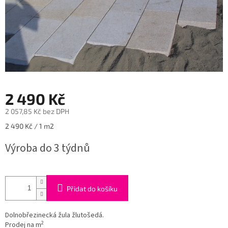
2 490 Kč
2 057,85 Kč bez DPH
Měrná
2 490 Kč / 1 m2
cena:
Výroba do 3 týdnů
Přidat do košíku
Dolnobřezinecká žula žlutošedá.
2
Prodej na m