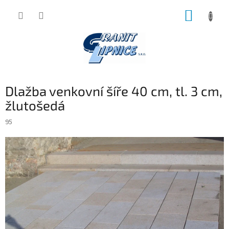
Přejít
NÁKUP
na
obsah
KOŠÍK
Dlažba venkovní šíře 40 cm, tl. 3 cm,
žlutošedá
95